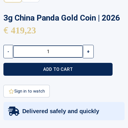
3g China Panda Gold Coin | 2026
€
419,23
3g
-
+
China
Panda
Gold
ADD TO CART
Coin
|
2026
quantity
Sign in to watch
Delivered safely and quickly