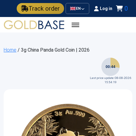
Track order
0
Log in
EN
Home
/ 3g China Panda Gold Coin | 2026
00:44
Last price update: 08-08-2026
15:54:19