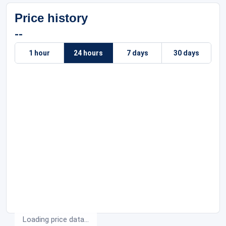
Price history
--
1 hour
24 hours
7 days
30 days
Loading price data...