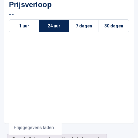
Prijsverloop
--
1 uur
24 uur
7 dagen
30 dagen
Prijsgegevens laden...