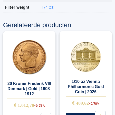
Filter weight
1/4 oz
Gerelateerde producten
1/10 oz Vienna
20 Kroner Frederik VIII
Philharmonic Gold
Denmark | Gold | 1908-
Coin | 2026
1912
€
409,62
-0.78%
€
1.012,78
-0.78%