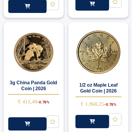
3g China Panda Gold
1/2 oz Maple Leaf
Coin | 2026
Gold Coin | 2026
€
411,40
-0.78%
€
1.968,25
-0.78%