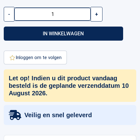
1/4
-
+
oz
Maple
Leaf
IN WINKELWAGEN
Gold
Coin
|
2026
Inloggen om te volgen
aantal
Let op! Indien u dit product vandaag
besteld is de geplande verzenddatum 10
August 2026.
Veilig en snel geleverd