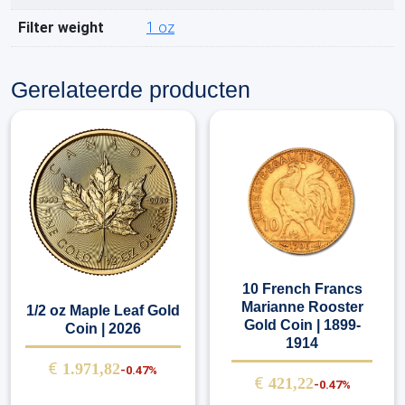
Filter weight
1 oz
Gerelateerde producten
10 French Francs
Marianne Rooster
1/2 oz Maple Leaf Gold
Gold Coin | 1899-
Coin | 2026
1914
€
1.971,82
-0.47%
€
421,22
-0.47%