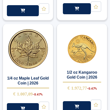
1/2 oz Kangaroo
Gold Coin | 2026
1/4 oz Maple Leaf Gold
Coin | 2026
€
1.972,77
-0.47%
€
1.007,09
-0.47%