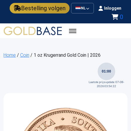
Bestelling volgen
Inloggen
NL
0
Home
/
Coin
/ 1 oz Krugerrand Gold Coin | 2026
01:00
Laatste prijsupdate: 07-08-
2026 03:54:22