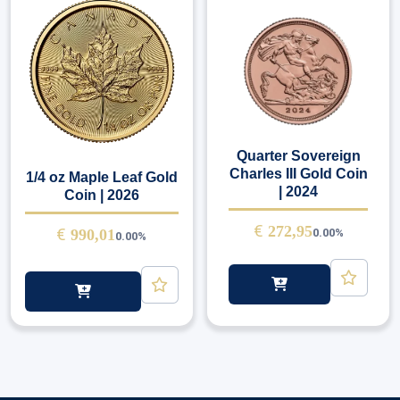
Quarter Sovereign
Charles III Gold Coin
1/4 oz Maple Leaf Gold
| 2024
Coin | 2026
€
272,95
€
990,01
0.00%
0.00%