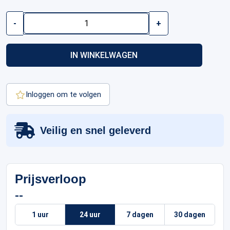
1/2
-
+
oz
Maple
Leaf
IN WINKELWAGEN
Gold
Coin
|
2026
Inloggen om te volgen
aantal
Veilig en snel geleverd
Prijsverloop
--
1 uur
24 uur
7 dagen
30 dagen