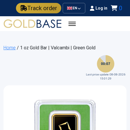
Track order
0
Log in
EN
Home
/ 1 oz Gold Bar | Valcambi | Green Gold
00:07
Last price update: 08-08-2026
15:01:29