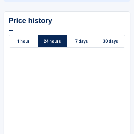
Price history
--
1 hour
24 hours
7 days
30 days