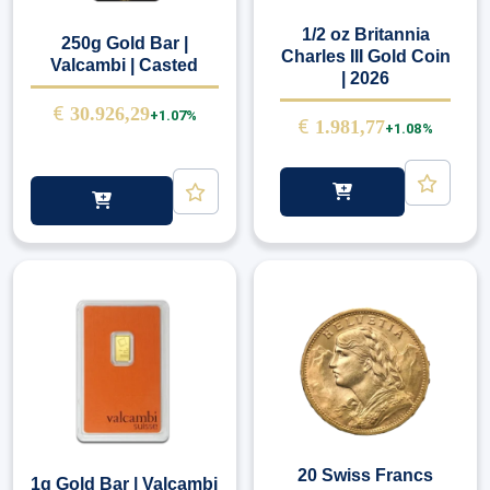
1/2 oz Britannia
250g Gold Bar |
Charles III Gold Coin
Valcambi | Casted
| 2026
€
30.926,29
+1.07%
€
1.981,77
+1.08%
20 Swiss Francs
1g Gold Bar | Valcambi