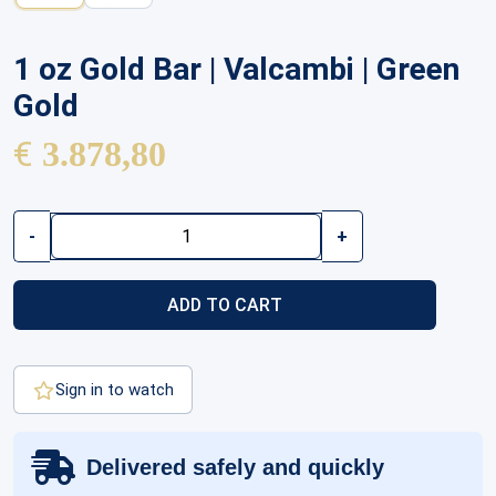
1 oz Gold Bar | Valcambi | Green
Gold
€
3.878,80
1
-
+
oz
Gold
Bar
ADD TO CART
|
Valcambi
|
Green
Sign in to watch
Gold
quantity
Delivered safely and quickly