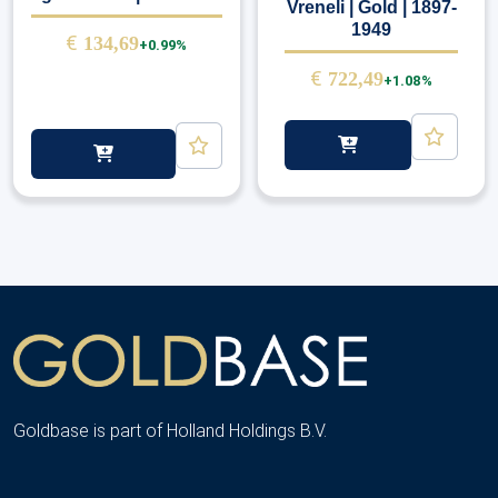
Vreneli | Gold | 1897-
1949
€
134,69
+0.99%
€
722,49
+1.08%
Goldbase is part of Holland Holdings B.V.