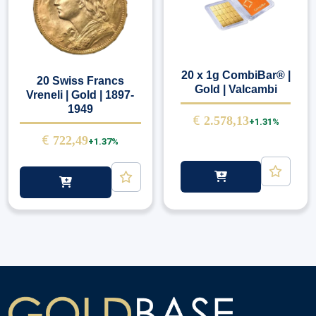
20 x 1g CombiBar® |
20 Swiss Francs
Gold | Valcambi
Vreneli | Gold | 1897-
1949
€
2.578,13
+1.31%
€
722,49
+1.37%