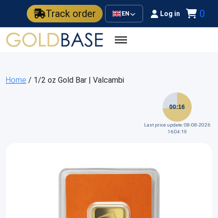
Track order
0
Log in
EN
Home
/ 1/2 oz Gold Bar | Valcambi
00:16
Last price update: 08-08-2026
16:04:19