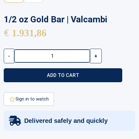
1/2 oz Gold Bar | Valcambi
€
1.931,86
1/2
-
+
oz
Gold
Bar
ADD TO CART
|
Valcambi
quantity
Sign in to watch
Delivered safely and quickly