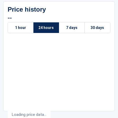
Price history
--
1 hour
24 hours
7 days
30 days
Loading price data...