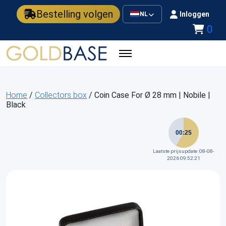
Bestelling volgen
Inloggen
NL
0
Home
/
Collectors box
/ Coin Case For Ø 28 mm | Nobile |
Black
00:25
Laatste prijsupdate: 08-08-
2026 09:52:21