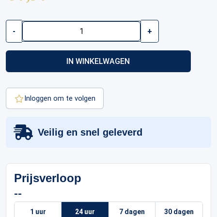
Coin
-
+
Case
For
Ø
IN WINKELWAGEN
28
mm
|
Nobile
Inloggen om te volgen
|
Black
aantal
Veilig en snel geleverd
Prijsverloop
--
1 uur
24 uur
7 dagen
30 dagen