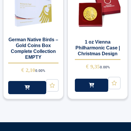
German Native Birds –
1 oz Vienna
Gold Coins Box
Philharmonic Case |
Complete Collection
Christmas Design
EMPTY
€
9,35
0.00%
€
2,10
0.00%