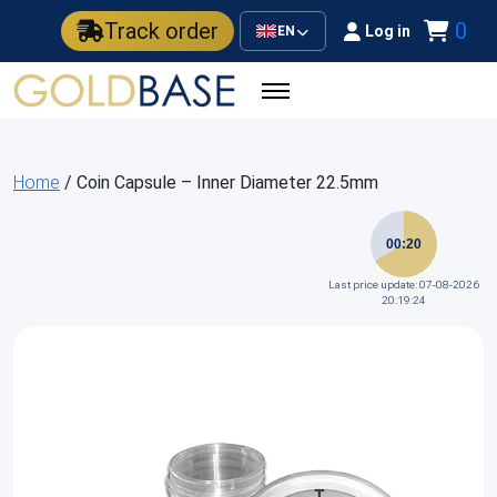
Track order
0
Log in
EN
Home
/ Coin Capsule – Inner Diameter 22.5mm
00:20
Last price update: 07-08-2026
20:19:24