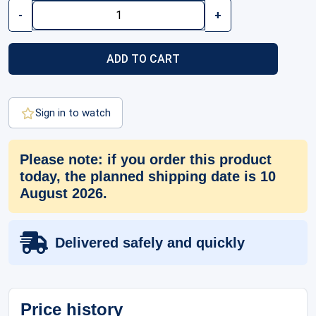
Coin
-
+
Capsule
-
Inner
ADD TO CART
Diameter
22.5mm
quantity
Sign in to watch
Please note: if you order this product
today, the planned shipping date is 10
August 2026.
Delivered safely and quickly
Price history