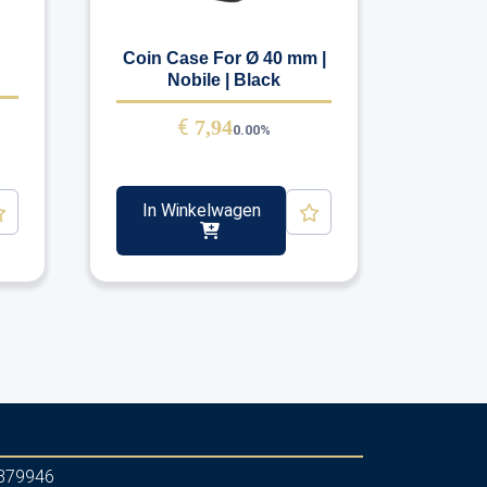
Coin Case For Ø 40 mm |
Nobile | Black
€
7,94
0.00%
In Winkelwagen
879946