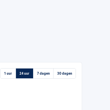
1 uur
24 uur
7 dagen
30 dagen