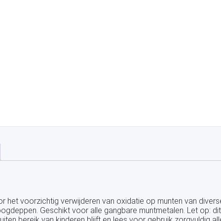
het voorzichtig verwijderen van oxidatie op munten van diverse
gdeppen. Geschikt voor alle gangbare muntmetalen. Let op: dit p
ten bereik van kinderen blijft en lees voor gebruik zorgvuldig all