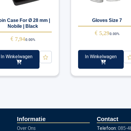
oin Case For Ø 28 mm |
Gloves Size 7
Nobile | Black
€
5,29
0.00%
€
7,94
0.00%
In Winkelwagen
In Winkelwagen
Informatie
Contact
Over Ons
Telefoon:
085-4