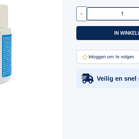
Clean
-
Coin
Cleaning
Bath
IN WINKE
|
For
Silver
Coins
Inloggen om te volgen
|
200
ml
aantal
Veilig en snel