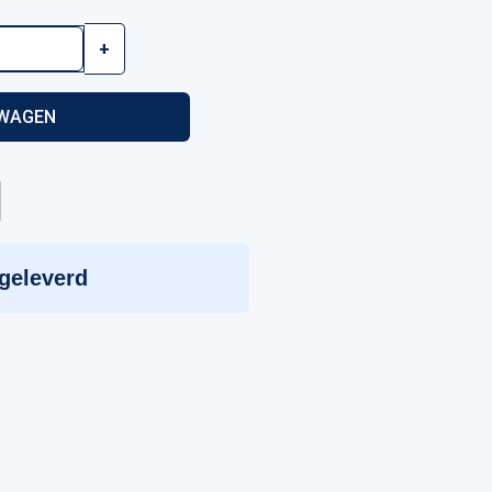
+
LWAGEN
 geleverd