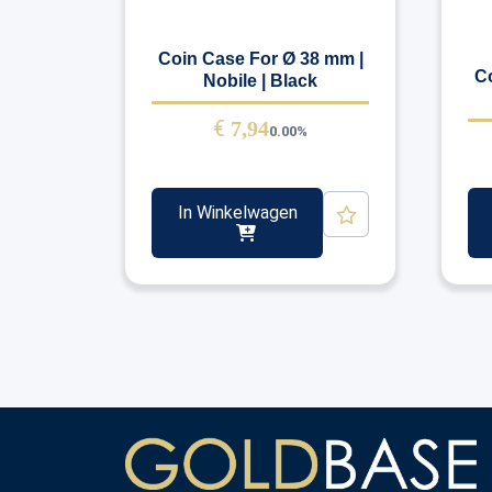
Coin Case For Ø 38 mm |
C
Nobile | Black
€
7,94
0.00%
In Winkelwagen