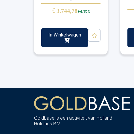
€
3.744,78
+4.70%
In Winkelwagen
Goldbase is een activiteit van Holland
Holdings B.V.