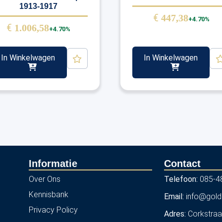
1913-1917
€
447,38
+4.70%
€
1.006,58
+4.70%
In Winkelwagen
In Winkelwagen
Informatie
Contact
Over Ons
Telefoon:
085-4
Kennisbank
Email:
info@gold
Privacy Policy
Adres:
Corkstraa