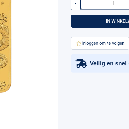
-
oz
Dragon
Rectangular
IN WINKE
Gold
Coin
|
2026
Inloggen om te volgen
aantal
Veilig en snel