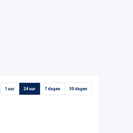
1 uur
24 uur
7 dagen
30 dagen