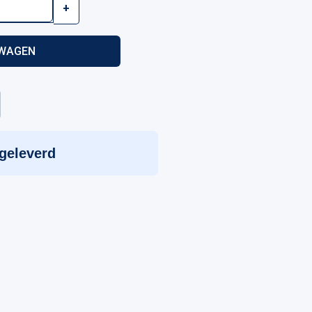
+
LWAGEN
 geleverd