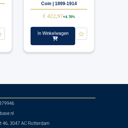
Coin | 1899-1914
€
422,97
+4.70%
In Winkelwagen
879946
base.nl
t 46, 3047 AC Rotterdam