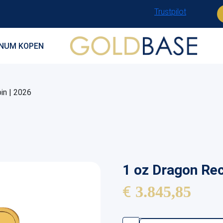
Trustpilot
INUM KOPEN
in | 2026
1 oz Dragon Rec
€
3.845,85
1