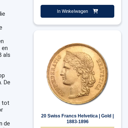
In Winkelwagen
ie
e
en
 en
 als
op
n. De
 tot
or
20 Swiss Francs Helvetica | Gold |
1883-1896
n de