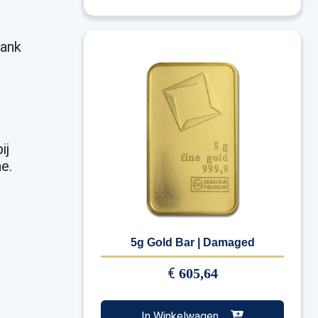
bank
ij
e.
5g Gold Bar | Damaged
€
605,64
In Winkelwagen