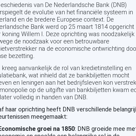
geschiedenis van De Nederlandsche Bank (DNB)
spiegelt de evolutie van het financiële systeem in
rland en de bredere Europese context. De
erlandsche Bank werd op 25 maart 1814 opgericht
 koning Willem I. Deze oprichting was noodzakelijk
wege de noodzaak voor een betrouwbare
ietverstrekker na de economische ontwrichting doo
se bezetting.
kreeg aanvankelijk de rol van kredietinstelling en
ulatiebank, wat inhield dat ze bankbiljetten mocht
even en leningen aan het bedrijfsleven kon verstre
monopolie op de uitgifte van bankbiljetten kwam e
later volledig in handen van DNB.
f haar oprichting heeft DNB verschillende belangri
eurtenissen meegemaakt:
Economische groei na 1850
: DNB groeide mee me