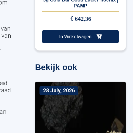
 om
PAMP
€
642,36
 van
r van
In Winkelwagen
r
e
,
Bekijk ook
eid
raad
28 July, 2026
van