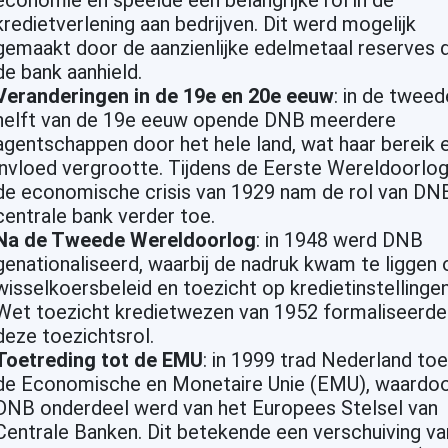
economie en speelde een belangrijke rol in de
kredietverlening aan bedrijven. Dit werd mogelijk
gemaakt door de aanzienlijke edelmetaal reserves d
de bank aanhield.
Veranderingen in de 19e en 20e eeuw
: in de tweed
helft van de 19e eeuw opende DNB meerdere
agentschappen door het hele land, wat haar bereik 
invloed vergrootte. Tijdens de Eerste Wereldoorlog
de economische crisis van 1929 nam de rol van DNB
centrale bank verder toe.
Na de Tweede Wereldoorlog
: in 1948 werd DNB
genationaliseerd, waarbij de nadruk kwam te liggen 
wisselkoersbeleid en toezicht op kredietinstellinge
Wet toezicht kredietwezen van 1952 formaliseerde
deze toezichtsrol.
Toetreding tot de EMU
: in 1999 trad Nederland toe
de Economische en Monetaire Unie (EMU), waardo
DNB onderdeel werd van het Europees Stelsel van
Centrale Banken. Dit betekende een verschuiving va