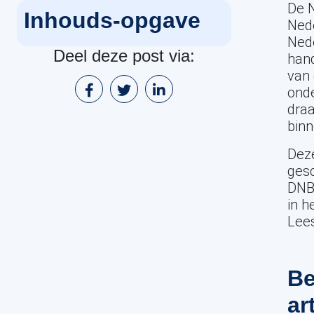
De N
Inhouds-opgave
Nede
Nede
Deel deze post via:
hand
van 
onde
draa
bin
Deze
gesc
DNB,
in h
Lees
Be
ar