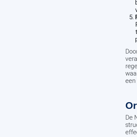
Door
ver
rege
waar
een
Or
De 
stru
effe