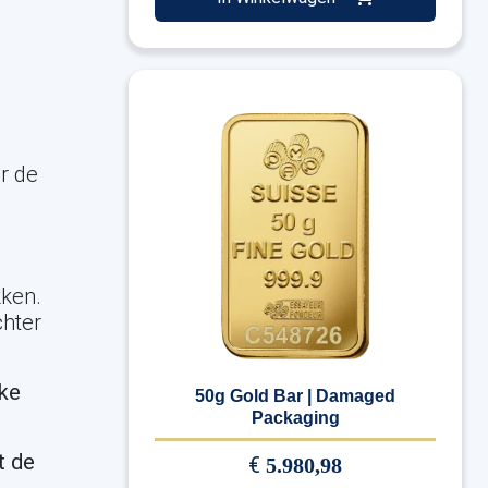
r de
kken.
chter
jke
50g Gold Bar | Damaged
Packaging
t de
€
5.980,98