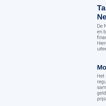
Ta
Ne
De N
en b
fina
Hier
uite
Mo
Het 
regu
sam
geld
prij