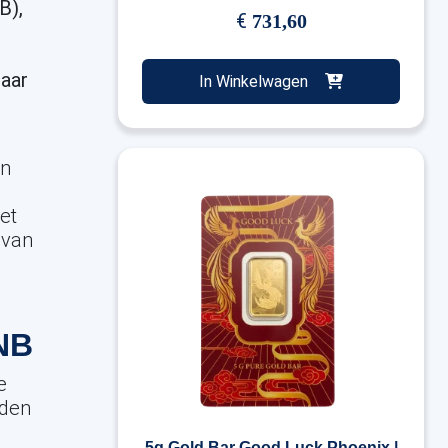
B),
€
731,60
aar
In Winkelwagen
an
et
 van
DNB
e
eden
n
5g Gold Bar Good Luck Phoenix |