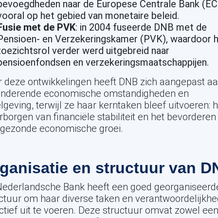
bevoegdheden naar de Europese Centrale Bank (EC
vooral op het gebied van monetaire beleid.
Fusie met de PVK
: in 2004 fuseerde DNB met de
Pensioen- en Verzekeringskamer (PVK), waardoor h
toezichtsrol verder werd uitgebreid naar
pensioenfondsen en verzekeringsmaatschappijen.
 deze ontwikkelingen heeft DNB zich aangepast a
anderende economische omstandigheden en
lgeving, terwijl ze haar kerntaken bleef uitvoeren: h
borgen van financiële stabiliteit en het bevorderen
 gezonde economische groei.
ganisatie en structuur van 
Nederlandsche Bank heeft een goed georganiseerd
ctuur om haar diverse taken en verantwoordelijkh
ctief uit te voeren. Deze structuur omvat zowel ee