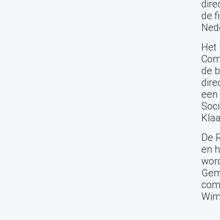
dire
de f
Ned
Het 
Comm
de b
dire
een 
Soci
Klaa
De R
en 
wor
Geme
comm
Wim