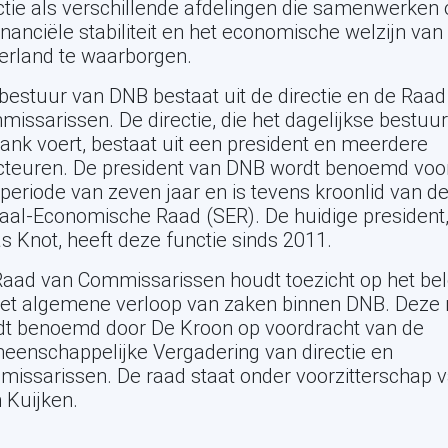
ctie als verschillende afdelingen die samenwerken
inanciële stabiliteit en het economische welzijn van
erland te waarborgen.
bestuur van DNB bestaat uit de directie en de Raad
issarissen. De directie, die het dagelijkse bestuu
ank voert, bestaat uit een president en meerdere
cteuren. De president van DNB wordt benoemd voo
periode van zeven jaar en is tevens kroonlid van d
aal-Economische Raad (SER). De huidige president
s Knot, heeft deze functie sinds 2011.
aad van Commissarissen houdt toezicht op het bel
het algemene verloop van zaken binnen DNB. Deze 
dt benoemd door De Kroon op voordracht van de
enschappelijke Vergadering van directie en
issarissen. De raad staat onder voorzitterschap 
 Kuijken.