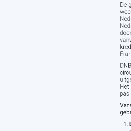
De 
weer
Nede
Ned
door
van
kred
Fran
DNB 
circ
uitg
Het 
pas 
Vana
geb