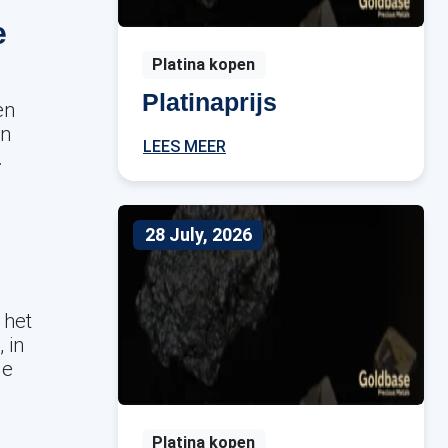
e
Platina kopen
Platinaprijs
en
an
LEES MEER
.
28 July, 2026
 het
 in
de
Platina kopen