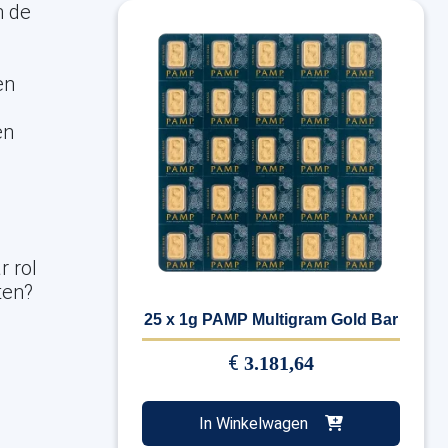
n de
en
en
r rol
ten?
25 x 1g PAMP Multigram Gold Bar
€
3.181,64
In Winkelwagen