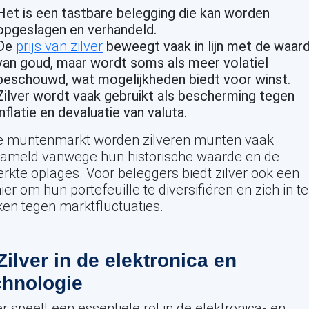
Het is een tastbare belegging die kan worden
opgeslagen en verhandeld.
De
prijs van zilver
beweegt vaak in lijn met de waar
van goud, maar wordt soms als meer volatiel
beschouwd, wat mogelijkheden biedt voor winst.
Zilver wordt vaak gebruikt als bescherming tegen
inflatie en devaluatie van valuta.
de muntenmarkt worden zilveren munten vaak
zameld vanwege hun historische waarde en de
rkte oplages. Voor beleggers biedt zilver ook een
er om hun portefeuille te diversifiëren en zich in te
en tegen marktfluctuaties.
 Zilver in de elektronica en
chnologie
er speelt een essentiële rol in de elektronica- en