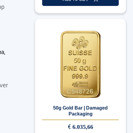
op
na,
lver
50g Gold Bar | Damaged
Packaging
€
6.035,66