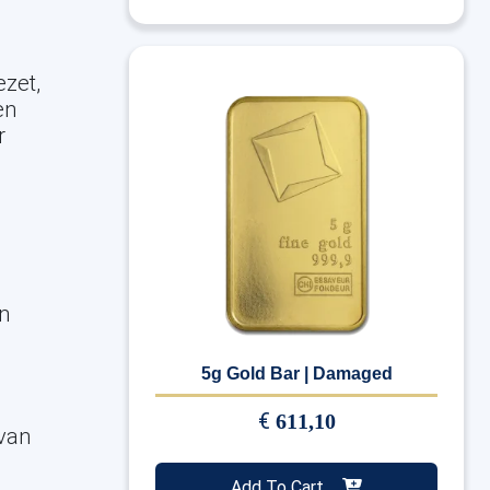
ezet,
en
r
n
5g Gold Bar | Damaged
€
611,10
 van
Add To Cart