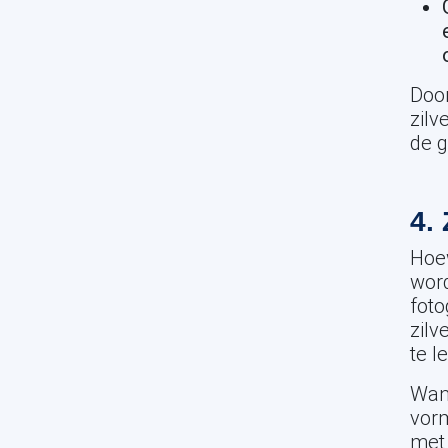
Door
zilv
de g
4. 
Hoew
word
foto
zilv
te l
Wann
vorm
met