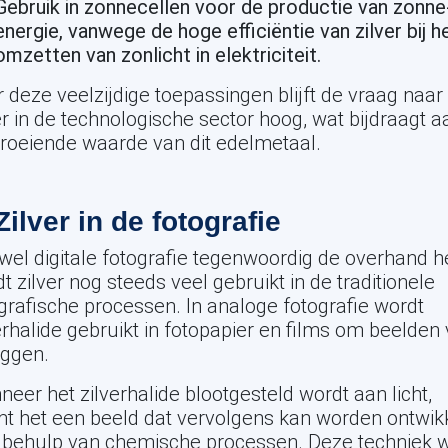
Gebruik in zonnecellen voor de productie van zonne
energie, vanwege de hoge efficiëntie van zilver bij h
omzetten van zonlicht in elektriciteit.
 deze veelzijdige toepassingen blijft de vraag naar
er in de technologische sector hoog, wat bijdraagt a
roeiende waarde van dit edelmetaal.
Zilver in de fotografie
el digitale fotografie tegenwoordig de overhand he
t zilver nog steeds veel gebruikt in de traditionele
grafische processen. In analoge fotografie wordt
erhalide gebruikt in fotopapier en films om beelden 
eggen.
eer het zilverhalide blootgesteld wordt aan licht,
t het een beeld dat vervolgens kan worden ontwik
 behulp van chemische processen. Deze techniek 