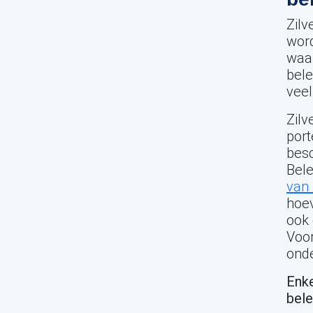
Zilv
word
waar
bele
veel
Zilv
port
besc
Bel
van 
hoe
ook 
Voor
ond
Enke
bele