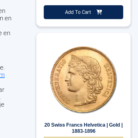
en
Add To Cart
n en
e en
e.
rm
ar
.
je
20 Swiss Francs Helvetica | Gold |
1883-1896