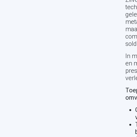
tech
gele
meta
maak
comp
sold
In m
en m
pres
verl
Toep
omv