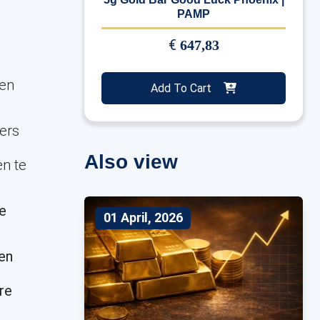
PAMP
€
647,83
 en
Add To Cart
ers
Also view
en te
ie
01 April, 2026
den
re