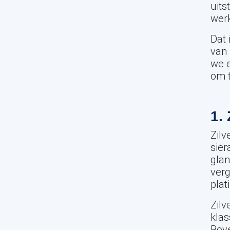
uits
werk
Dat 
van 
we e
om t
1.
Zilv
sier
glan
verg
plat
Zilv
klas
Bove