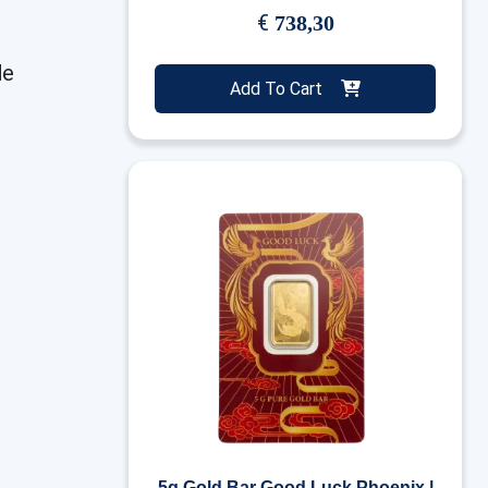
€
738,30
de
Add To Cart
5g Gold Bar Good Luck Phoenix |