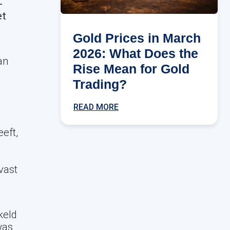
-
et
Gold Prices in March
2026: What Does the
an
Rise Mean for Gold
Trading?
READ MORE
eft,
vast
keld
was