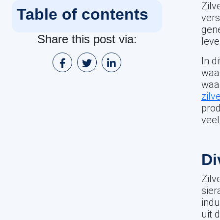
Zilv
Table of contents
vers
gene
Share this post via:
leve
In d
waar
waar
zilv
prod
veel
Di
Zilv
sier
indu
uit 