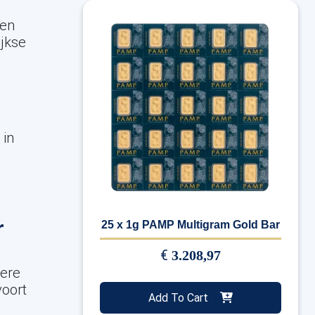
 en
ijkse
 in
r
25 x 1g PAMP Multigram Gold Bar
€
3.208,97
dere
voort
Add To Cart