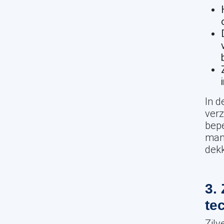
In 
ver
bepe
mani
dekk
3.
te
Zilv