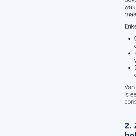
waar
maa
Enke
Van 
is e
con
2.
be