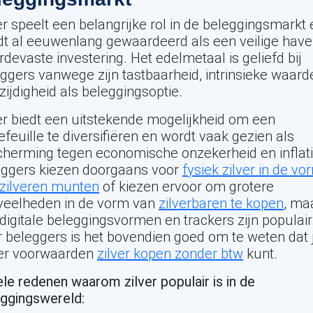
er speelt een belangrijke rol in de beleggingsmarkt 
t al eeuwenlang gewaardeerd als een veilige have
devaste investering. Het edelmetaal is geliefd bij
ggers vanwege zijn tastbaarheid, intrinsieke waard
zijdigheid als beleggingsoptie.
er biedt een uitstekende mogelijkheid om een
efeuille te diversifiëren en wordt vaak gezien als
herming tegen economische onzekerheid en inflati
eggers kiezen doorgaans voor
fysiek zilver in de vo
zilveren munten
of kiezen ervoor om grotere
veelheden in de vorm van
zilverbaren te kopen
, ma
digitale beleggingsvormen en trackers zijn populair
 beleggers is het bovendien goed om te weten dat 
er voorwaarden
zilver kopen zonder btw
kunt.
le redenen waarom zilver populair is in de
ggingswereld: