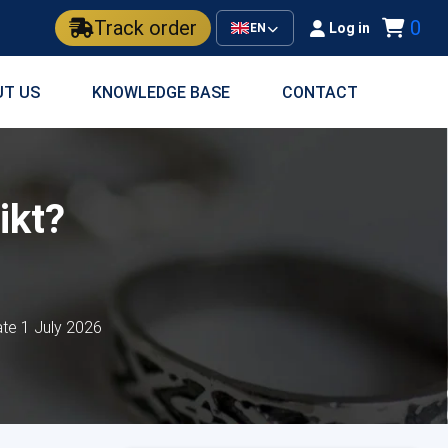
Track order
0
Log in
EN
UT US
KNOWLEDGE BASE
CONTACT
ikt?
te 1 July 2026