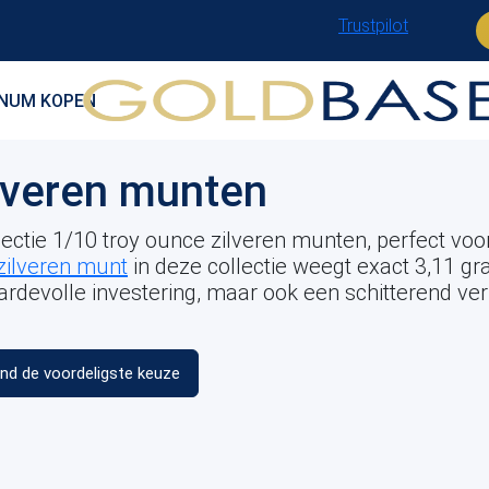
Trustpilot
INUM KOPEN
ilveren munten
llectie 1/10 troy ounce zilveren munten, perfect v
zilveren munt
in deze collectie weegt exact 3,11 gr
aardevolle investering, maar ook een schitterend ve
ind de voordeligste keuze