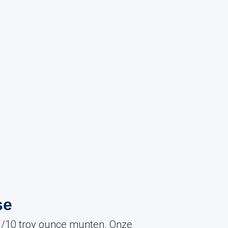
se
 1/10 troy ounce munten. Onze