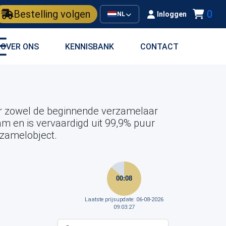
Bestelling volgen
0
Inloggen
NL
OVER ONS
KENNISBANK
CONTACT
oor zowel de beginnende verzamelaar
am en is vervaardigd uit 99,9% puur
rzamelobject.
00:08
Laatste prijsupdate: 06-08-2026
09:03:27