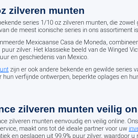
oz zilveren munten
bekende series 1/10 oz zilveren munten, die zowel g
 van de meest iconische series in ons assortiment i
mmeerde Mexicaanse Casa de Moneda, combineert
puur zilver. Het klassieke beeld van de Winged Vi
ltuur en geschiedenis van Mexico.
munt
zijn er ook andere bekende en gewilde series
 hun verfijnde ontwerpen, beperkte oplages en hun
ce zilveren munten veilig on
nce zilveren munten eenvoudig en veilig online. O
service, maakt ons tot dé ideale partner voor uw
inv
tiek en geslagen uit 99,9% puur zilver, waardoor 