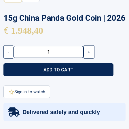
15g China Panda Gold Coin | 2026
€
1.948,40
15g
-
+
China
Panda
Gold
ADD TO CART
Coin
|
2026
quantity
Sign in to watch
Delivered safely and quickly