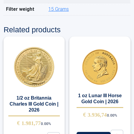
Filter weight
15 Grams
Related products
1 oz Lunar III Horse
1/2 oz Britannia
Gold Coin | 2026
Charles III Gold Coin |
2026
€
3.936,74
0.00%
€
1.981,77
0.00%