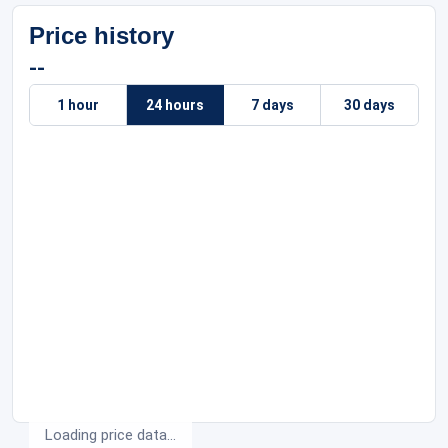
Price history
--
1 hour
24 hours
7 days
30 days
Loading price data...