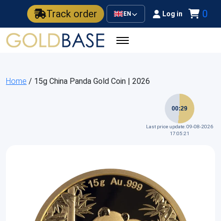
Track order
0
Log in
EN
Home
/ 15g China Panda Gold Coin | 2026
00:29
Last price update: 09-08-2026
17:05:21