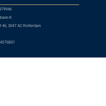
879946
base.nl
t 46, 3047 AC Rotterdam
7
4576B01